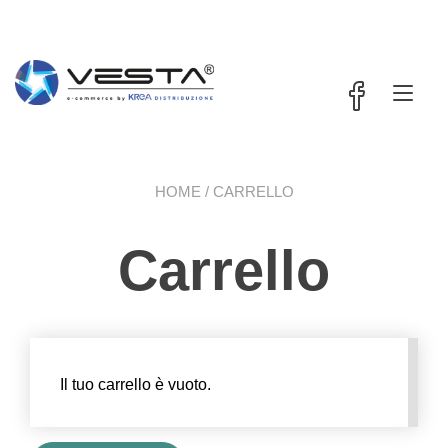
Passa
contenuto
al
contenuto
Nav
a
tog
HOME
/ CARRELLO
Carrello
Il tuo carrello è vuoto.