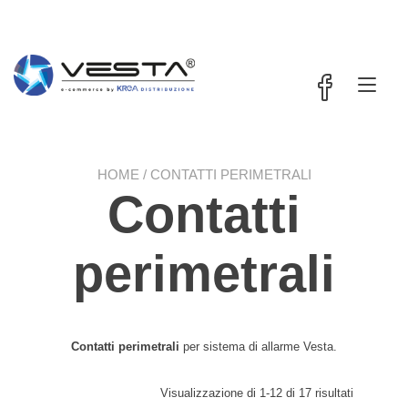
Passa
contenuto
al
contenuto
Nav
a
tog
HOME
/ CONTATTI PERIMETRALI
Contatti
perimetrali
Contatti perimetrali
per sistema di allarme Vesta.
Visualizzazione di 1-12 di 17 risultati