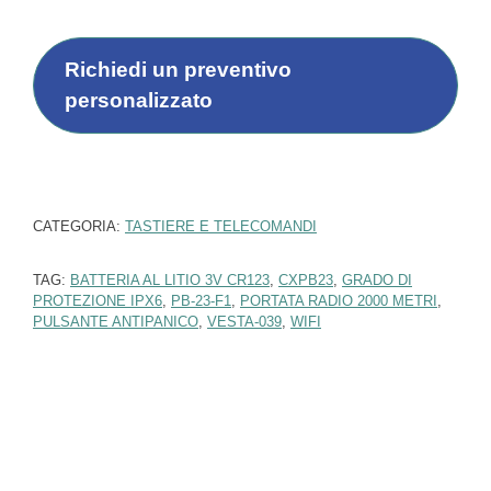
a
*
t
t
i
Richiedi un preventivo
p
personalizzato
r
o
f
e
s
s
CATEGORIA:
TASTIERE E TELECOMANDI
i
o
TAG:
BATTERIA AL LITIO 3V CR123
,
CXPB23
,
GRADO DI
n
PROTEZIONE IPX6
,
PB-23-F1
,
PORTATA RADIO 2000 METRI
,
i
PULSANTE ANTIPANICO
,
VESTA-039
,
WIFI
s
t
i
)
*