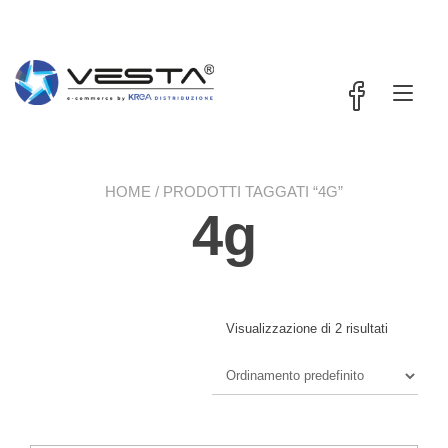
Passa
contenuto
al
contenuto
Nav
a
tog
HOME
/ PRODOTTI TAGGATI “4G”
4g
Visualizzazione di 2 risultati