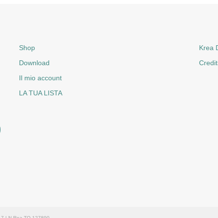
Shop
Krea D
Download
Credit
Il mio account
LA TUA LISTA
017 | N.Rea TO-127890