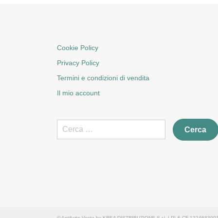
Cookie Policy
Privacy Policy
Termini e condizioni di vendita
Il mio account
Ricerca
per:
© Antifurto Vesta by KREA DISTRIBUZIONE S.r.l. | PI & CF 12246830