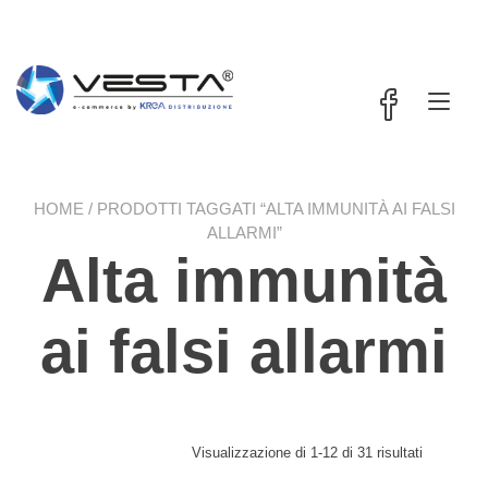
Passa
contenuto
al
contenuto
Nav
a
tog
HOME
/ PRODOTTI TAGGATI “ALTA IMMUNITÀ AI FALSI
ALLARMI”
Alta immunità
ai falsi allarmi
Visualizzazione di 1-12 di 31 risultati