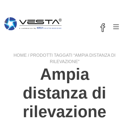
Passa
contenuto
al
contenuto
Nav
a
tog
HOME
/ PRODOTTI TAGGATI “AMPIA DISTANZA DI
RILEVAZIONE”
Ampia
distanza di
rilevazione