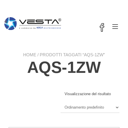
Passa
contenuto
al
contenuto
Nav
a
tog
HOME
/ PRODOTTI TAGGATI “AQS-1ZW”
AQS-1ZW
Visualizzazione del risultato