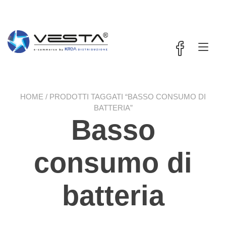
Passa
contenuto
al
contenuto
Nav
a
tog
HOME
/ PRODOTTI TAGGATI “BASSO CONSUMO DI
BATTERIA”
Basso
consumo di
batteria