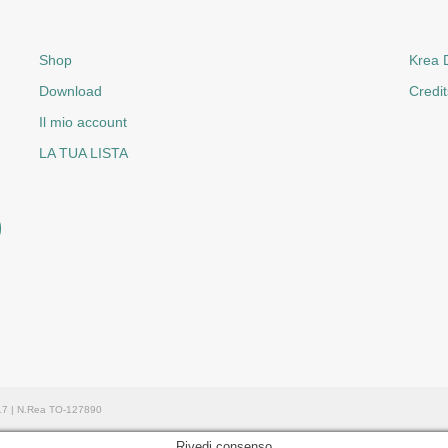
Shop
Krea D
Download
Credit
Il mio account
LA TUA LISTA
017 | N.Rea TO-127890
Rivedi consenso