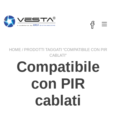
Passa
contenuto
al
contenuto
Nav
a
tog
HOME
/ PRODOTTI TAGGATI “COMPATIBILE CON PIR
CABLATI”
Compatibile
con PIR
cablati