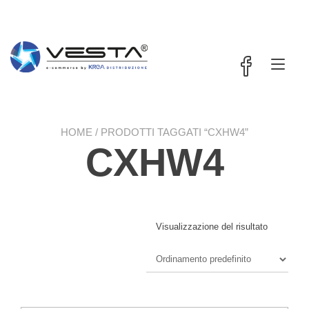
Passa
contenuto
al
contenuto
Nav
a
tog
HOME
/ PRODOTTI TAGGATI “CXHW4”
CXHW4
Visualizzazione del risultato