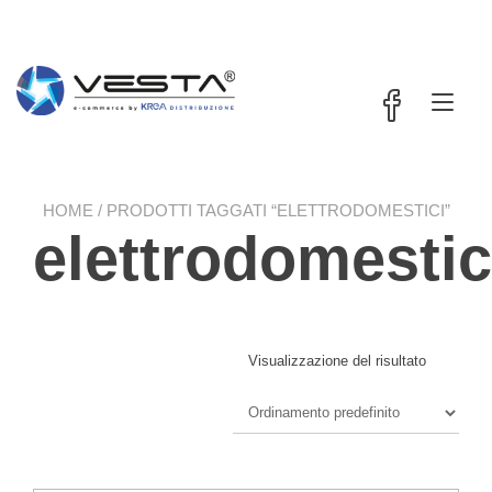
Passa
contenuto
al
contenuto
Nav
a
tog
HOME
/ PRODOTTI TAGGATI “ELETTRODOMESTICI”
elettrodomestic
Visualizzazione del risultato