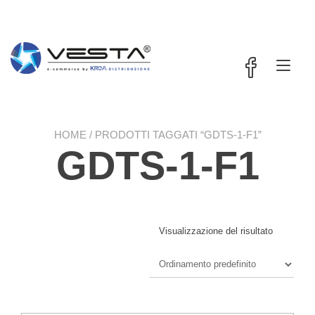
Passa
contenuto
al
contenuto
Nav
a
tog
HOME
/ PRODOTTI TAGGATI “GDTS-1-F1”
GDTS-1-F1
Visualizzazione del risultato