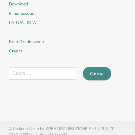
Download
Il mio account
LA TUA LISTA
Krea Distribuzione
Credits
Ricerca
per:
© Antifurto Vesta by KREA DISTRIBUZIONE S.r.l. | PI & CF
12246830017 | N.Rea TO-127890