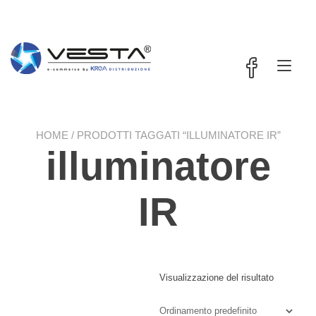
Passa
contenuto
al
contenuto
Nav
a
tog
HOME
/ PRODOTTI TAGGATI “ILLUMINATORE IR”
illuminatore
IR
Visualizzazione del risultato