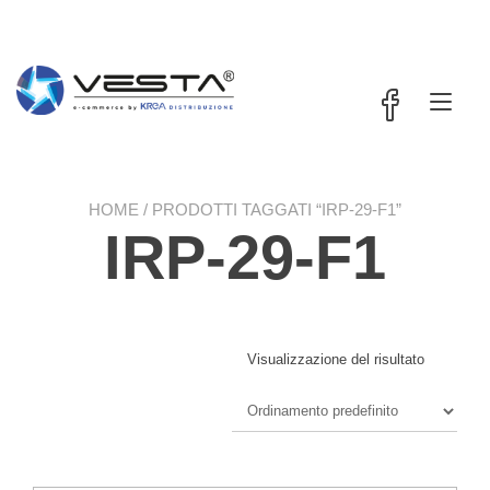
Passa
contenuto
al
contenuto
Nav
a
tog
HOME
/ PRODOTTI TAGGATI “IRP-29-F1”
IRP-29-F1
Visualizzazione del risultato