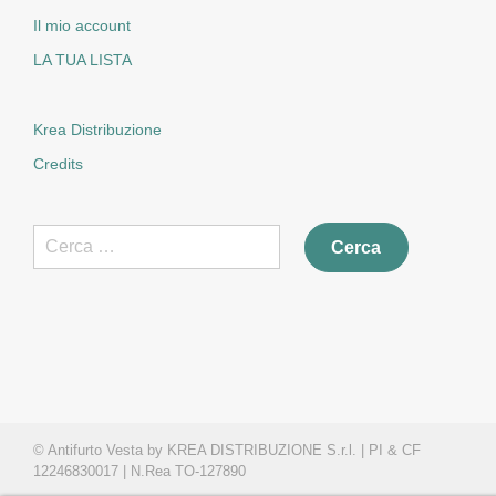
Il mio account
LA TUA LISTA
Krea Distribuzione
Credits
Ricerca
per:
© Antifurto Vesta by KREA DISTRIBUZIONE S.r.l. | PI & CF
12246830017 | N.Rea TO-127890