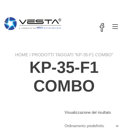
Passa
contenuto
al
contenuto
Nav
a
tog
HOME
/ PRODOTTI TAGGATI “KP-35-F1 COMBO”
KP-35-F1
COMBO
Visualizzazione del risultato