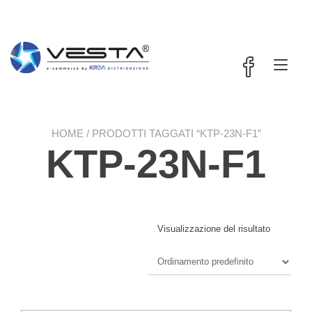
Passa
contenuto
al
contenuto
Nav
a
tog
HOME
/ PRODOTTI TAGGATI “KTP-23N-F1”
KTP-23N-F1
Visualizzazione del risultato