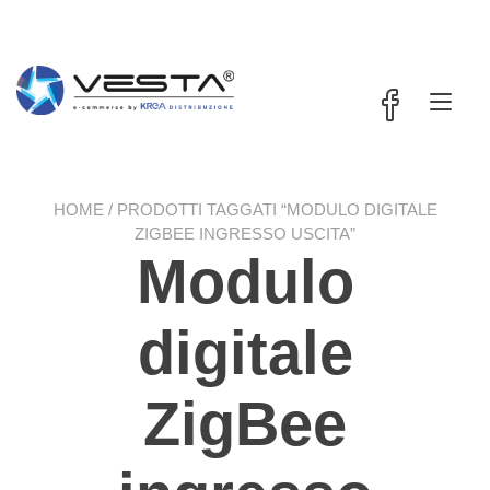
Passa
contenuto
al
contenuto
Nav
a
tog
HOME
/ PRODOTTI TAGGATI “MODULO DIGITALE
ZIGBEE INGRESSO USCITA”
Modulo
digitale
ZigBee