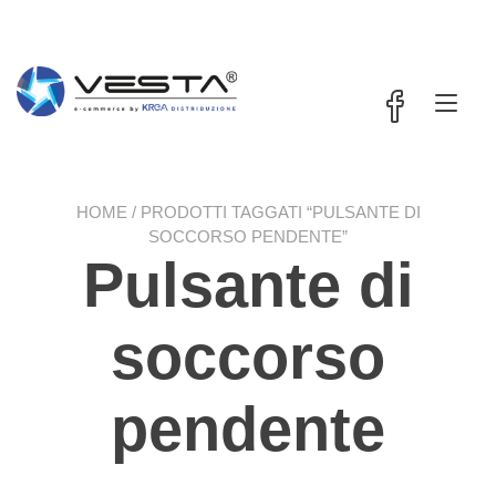
Passa
contenuto
al
contenuto
Nav
a
tog
HOME
/ PRODOTTI TAGGATI “PULSANTE DI
SOCCORSO PENDENTE”
Pulsante di
soccorso
pendente