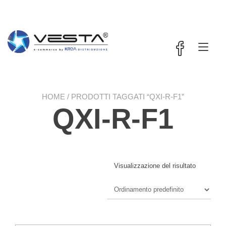
Passa
contenuto
al
contenuto
Nav
a
tog
HOME
/ PRODOTTI TAGGATI “QXI-R-F1”
QXI-R-F1
Visualizzazione del risultato