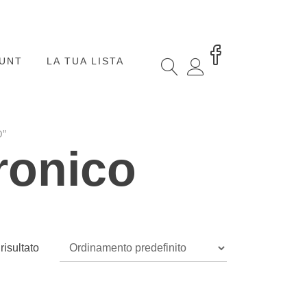
OUNT
LA TUA LISTA
”
tronico
risultato