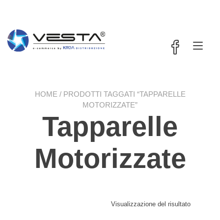
Passa
contenuto
al
contenuto
Nav
a
tog
HOME
/ PRODOTTI TAGGATI “TAPPARELLE
MOTORIZZATE”
Tapparelle
Motorizzate
Visualizzazione del risultato