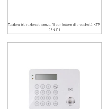
Tastiera bidirezionale senza fili con lettore di prossimità KTP-
23N-F1