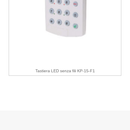
Tastiera LED senza fili KP-15-F1