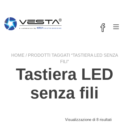
Passa
contenuto
al
contenuto
Nav
a
tog
HOME
/ PRODOTTI TAGGATI “TASTIERA LED SENZA
FILI”
Tastiera LED
senza fili
Visualizzazione di 8 risultati