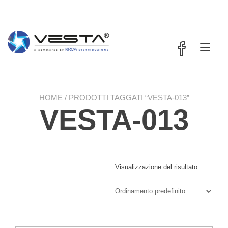
Passa
contenuto
al
contenuto
Nav
a
tog
HOME
/ PRODOTTI TAGGATI “VESTA-013”
VESTA-013
Visualizzazione del risultato