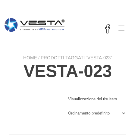
Passa
contenuto
al
contenuto
Nav
a
tog
HOME
/ PRODOTTI TAGGATI “VESTA-023”
VESTA-023
Visualizzazione del risultato