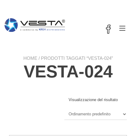
Passa
contenuto
al
contenuto
Nav
a
tog
HOME
/ PRODOTTI TAGGATI “VESTA-024”
VESTA-024
Visualizzazione del risultato