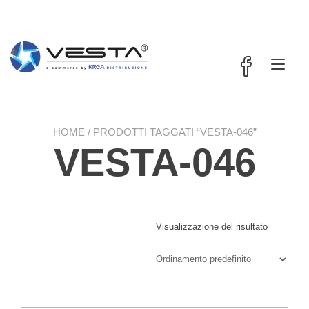
Passa
contenuto
al
contenuto
Nav
a
tog
HOME
/ PRODOTTI TAGGATI “VESTA-046”
VESTA-046
Visualizzazione del risultato