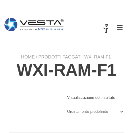
Passa
contenuto
al
contenuto
Nav
a
tog
HOME
/ PRODOTTI TAGGATI “WXI-RAM-F1”
WXI-RAM-F1
Visualizzazione del risultato