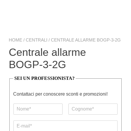
HOME
/
CENTRALI
/ CENTRALE ALLARME BOGP-3-2G
Centrale allarme
BOGP-3-2G
SEI UN PROFESSIONISTA?
Contattaci per conoscere sconti e promozioni!
N
o
N
C
m
o
o
E
e
m
g
-
e
e
n