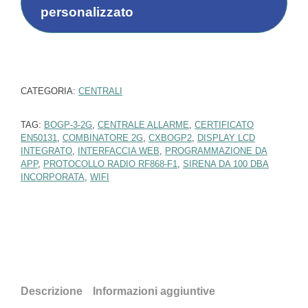
p
personalizzato
r
o
f
e
s
s
CATEGORIA:
CENTRALI
i
o
TAG:
BOGP-3-2G
,
CENTRALE ALLARME
,
CERTIFICATO
n
EN50131
,
COMBINATORE 2G
,
CXBOGP2
,
DISPLAY LCD
i
INTEGRATO
,
INTERFACCIA WEB
,
PROGRAMMAZIONE DA
s
APP
,
PROTOCOLLO RADIO RF868-F1
,
SIRENA DA 100 DBA
t
INCORPORATA
,
WIFI
i
)
*
Descrizione
Informazioni aggiuntive