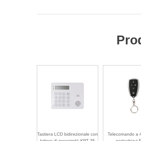
Prod
Tastiera LCD bidirezionale con
Telecomando a 4 
lettore di prossimità KPT-35
portachiavi 