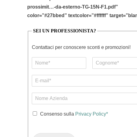
prossimit…-da-esterno-TG-15N-F1.pdf”
color=”#27bbed” textcolor=”#ffffff” target=”bla
SEI UN PROFESSIONISTA?
Contattaci per conoscere sconti e promozioni!
N
o
N
C
m
o
o
E
e
m
g
-
e
e
n
m
C
o
N
m
a
o
e
o
i
g
m
l
n
C
e
Consenso sulla
Privacy Policy*
*
o
a
A
m
s
z
e
e
i
(