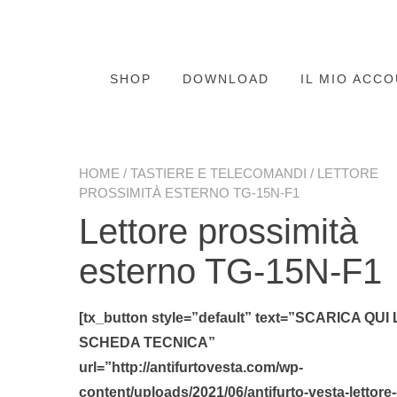
SHOP
DOWNLOAD
IL MIO ACC
HOME
/
TASTIERE E TELECOMANDI
/ LETTORE
PROSSIMITÀ ESTERNO TG-15N-F1
Lettore prossimità
esterno TG-15N-F1
[tx_button style=”default” text=”SCARICA QUI
SCHEDA TECNICA”
url=”http://antifurtovesta.com/wp-
content/uploads/2021/06/antifurto-vesta-lettore-