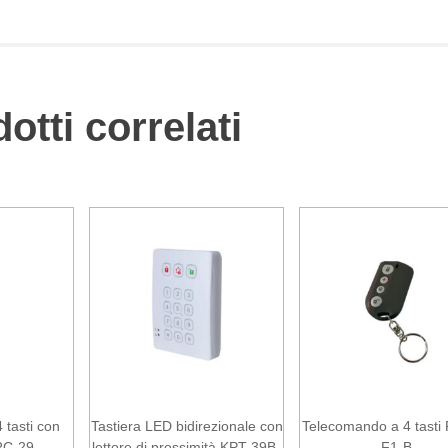
otti correlati
tasti con
Tastiera LED bidirezionale con
Telecomando a 4 tasti
RC-29
lettore di prossimità KPT-39B-
F1-B