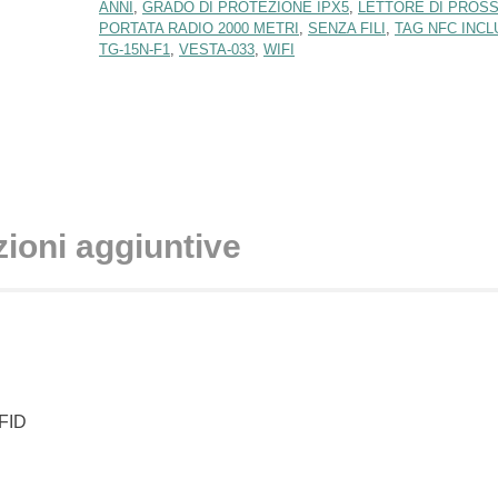
ANNI
,
GRADO DI PROTEZIONE IPX5
,
LETTORE DI PROSSI
n
PORTATA RADIO 2000 METRI
,
SENZA FILI
,
TAG NFC INCL
i
TG-15N-F1
,
VESTA-033
,
WIFI
s
t
i
)
*
ioni aggiuntive
RFID