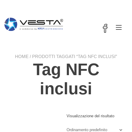
Passa
contenuto
al
contenuto
Nav
a
tog
HOME
/ PRODOTTI TAGGATI “TAG NFC INCLUSI”
Tag NFC
inclusi
Visualizzazione del risultato