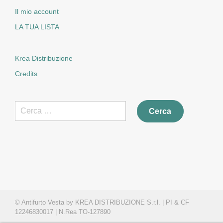
Il mio account
LA TUA LISTA
Krea Distribuzione
Credits
Ricerca
per:
© Antifurto Vesta by KREA DISTRIBUZIONE S.r.l. | PI & CF
12246830017 | N.Rea TO-127890