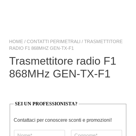
HOME
/
CONTATTI PERIMETRALI
/ TRASMETTITORE
RADIO F1 868MHZ GEN-TX-F1
Trasmettitore radio F1
868MHz GEN-TX-F1
SEI UN PROFESSIONISTA?
Contattaci per conoscere sconti e promozioni!
N