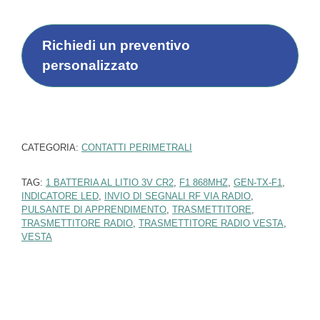
a
*
t
t
i
Richiedi un preventivo
p
personalizzato
r
o
f
e
s
s
CATEGORIA:
CONTATTI PERIMETRALI
i
o
TAG:
1 BATTERIA AL LITIO 3V CR2
,
F1 868MHZ
,
GEN-TX-F1
,
n
INDICATORE LED
,
INVIO DI SEGNALI RF VIA RADIO
,
i
PULSANTE DI APPRENDIMENTO
,
TRASMETTITORE
,
s
TRASMETTITORE RADIO
,
TRASMETTITORE RADIO VESTA
,
t
VESTA
i
)
*