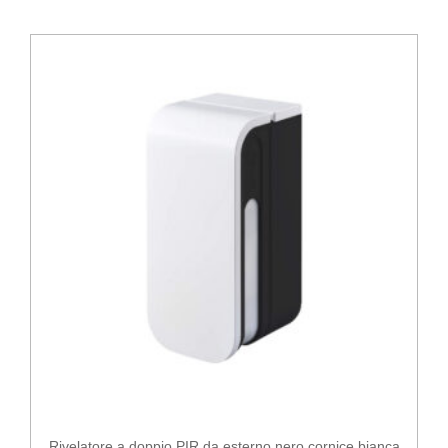
Rivelatore a doppio PIR da esterno nero cornice bianca