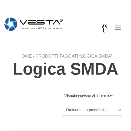
Passa
contenuto
al
contenuto
Nav
a
tog
HOME
/ PRODOTTI TAGGATI “LOGICA SMDA”
Logica SMDA
Visualizzazione di 11 risultati