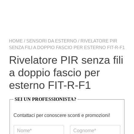
HOME
/
SENSORI DA ESTERNO
/ RIVELATORE PIR
SENZA FILI A DOPPIO FASCIO PER ESTERNO FIT-R-F1
Rivelatore PIR senza fili
a doppio fascio per
esterno FIT-R-F1
SEI UN PROFESSIONISTA?
Contattaci per conoscere sconti e promozioni!
N
o