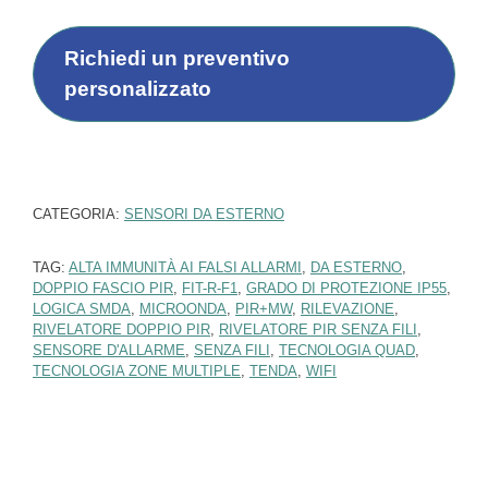
*
t
t
i
Richiedi un preventivo
p
personalizzato
r
o
f
e
s
s
CATEGORIA:
SENSORI DA ESTERNO
i
o
TAG:
ALTA IMMUNITÀ AI FALSI ALLARMI
,
DA ESTERNO
,
n
DOPPIO FASCIO PIR
,
FIT-R-F1
,
GRADO DI PROTEZIONE IP55
,
i
LOGICA SMDA
,
MICROONDA
,
PIR+MW
,
RILEVAZIONE
,
s
RIVELATORE DOPPIO PIR
,
RIVELATORE PIR SENZA FILI
,
t
SENSORE D'ALLARME
,
SENZA FILI
,
TECNOLOGIA QUAD
,
i
TECNOLOGIA ZONE MULTIPLE
,
TENDA
,
WIFI
)
*